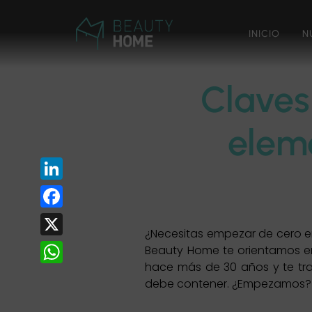
Ir
al
INICIO
N
contenido
Claves
elem
LinkedIn
Facebook
¿Necesitas empezar de cero e
X
Beauty Home te orientamos en
hace más de 30 años y te t
WhatsApp
debe contener. ¿Empezamos?