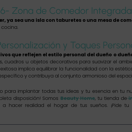
6- Zona de Comedor Integrada
er, ya sea una isla con taburetes o una mesa de co
a cocina.
Personalización y Toques Person
os que reflejen el estilo personal del dueño
o dueñ
as, cuadros u objetos decorativos para suavizar el amb
exitosa implica equilibrar la funcionalidad con la esté
specífico y contribuya al conjunto armonioso del espaci
to para implantar todas tus ideas y tu esencia en tu 
mpleta disposición! Somos
Beauty Home
, tu tienda de
i
 a hacer realidad el hogar de tus sueños. ¡Pide tu 