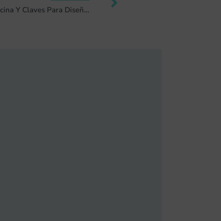
Elementos Esenciales De Una Cocina Y Claves Para Diseñarla Y Decorarla