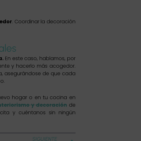
medor
. Coordinar la decoración
ales
a.
En este caso, hablamos, por
iente y hacerlo más acogedor.
tica, asegurándose de que cada
o.
nuevo hogar o en tu cocina en
nteriorismo y decoración
de
cita y cuéntanos sin ningún
Siguiente
SIGUIENTE