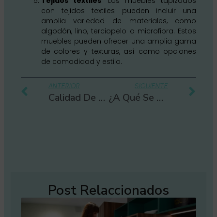
Tejidos textiles
: Los muebles tapizados
con tejidos textiles pueden incluir una
amplia variedad de materiales, como
algodón, lino, terciopelo o microfibra. Estos
muebles pueden ofrecer una amplia gama
de colores y texturas, así como opciones
de comodidad y estilo.
Ant
Sig
ANTERIOR
SIGUIENTE
Calidad De Los Muebles De Lujo Y 6 Características Para Diferenciarlos
¿A Qué Se Refiere La Apertura De Una Cocina? 6 Tipos De Sistemas De Apertura En Cocinas Muy Funcionales
Post Relaccionados