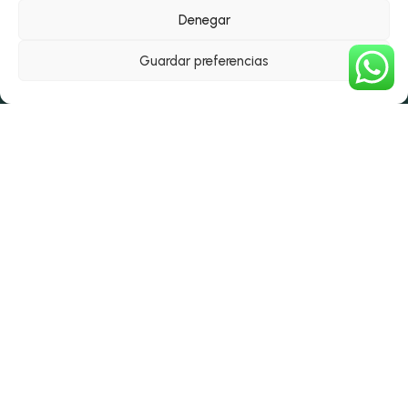
Denegar
Guardar preferencias
CONTACTO Y DIRECCIÓN
968 20 27 98
info@beauty-home.es
Plaza Bandera Paracaidista de
Zarate 2, Murcia, CP 30007