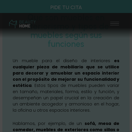
Ir
PIDE TU CITA
al
Qué son muebles en
contenido
Men
interiorismo y tipos de
muebles según sus
funciones
Un mueble para el diseño de interiores
es
cualquier pieza de mobiliario que se utilice
para decorar y amueblar un espacio interior
con el propósito de mejorar su funcionalidad y
estética
. Estos tipos de muebles pueden variar
en tamaño, materiales, forma, estilo y función, y
desempeñan un papel crucial en la creación de
un ambiente acogedor y armonioso en el hogar,
la oficina u otros espacios interiores.
Hablamos, por ejemplo, de un
sofá, mesa de
comedor, muebles de exteriores como sillas o