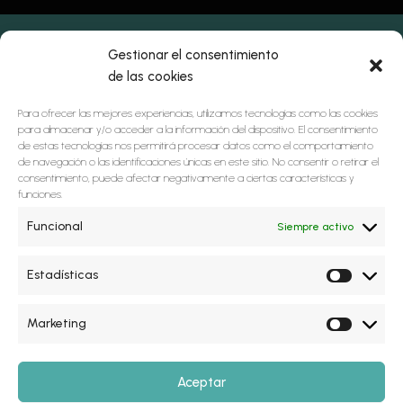
Gestionar el consentimiento
de las cookies
Para ofrecer las mejores experiencias, utilizamos tecnologías como las cookies
para almacenar y/o acceder a la información del dispositivo. El consentimiento
de estas tecnologías nos permitirá procesar datos como el comportamiento
de navegación o las identificaciones únicas en este sitio. No consentir o retirar el
consentimiento, puede afectar negativamente a ciertas características y
funciones.
Funcional
Siempre activo
Estadísticas
Marketing
Aceptar